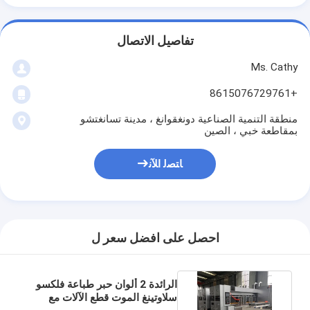
تفاصيل الاتصال
Ms. Cathy
+8615076729761
منطقة التنمية الصناعية دونغقوانغ ، مدينة تسانغتشو
بمقاطعة خبي ، الصين
ﺎﺘﺼﻟ ﺍﻶﻧ
احصل على افضل سعر ل
الرائدة 2 ألوان حبر طباعة فلكسو
سلاوتينغ الموت قطع الآلات مع