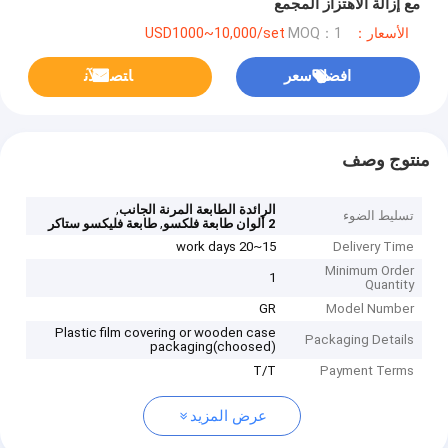
مع إزالة الاهتزاز المجمع
الأسعار：USD1000~10,000/set
MOQ：1
افضل سعر
ﺎﺘﺼﻟ ﺍﻶﻧ
منتوج وصف
,
الرائدة الطابعة المرنة الجانب
تسليط الضوء
,
2 ألوان طابعة فلكسو
طابعة فليكسو ستاكر
15~20 work days
Delivery Time
Minimum Order
1
Quantity
GR
Model Number
Plastic film covering or wooden case
Packaging Details
packaging(choosed)
T/T
Payment Terms
عرض المزيد