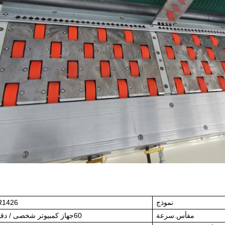
نموذج
R1426
م
فأس
.
سرعة
0
6
جهاز كمبيوتر شخصى / دقي