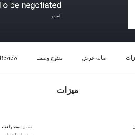
To be negotiated
السعر
زات
صالة عرض
منتوج وصف
 Review
ميزات
ي
ضمان:
سنة واحدة
إستعمال:
القاطع