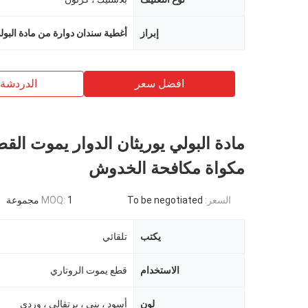
إبراز
أغطية سندان دوارة من مادة البول
افضل سعر
الدردشة 
مادة البولي يوريثان الدوار يموت الق
مكواة مكافحة الخدوش
السعر:
To be negotiated
1 مجموعة
MOQ:
يكتب
تلقائي
الاستخدام
قطع يموت الروتاري
لون
أسود ، بني ، برتقالي ، وردي