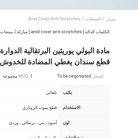
منزل
/
المنتجات
/
Anvil Cover Anti Scratches
الكلمات الدالة [ anvil cover anti scratches ] مباراة
2
منتجات.
مادة البولي يوريثين البرتقالية الدوار
قطع سندان يغطي المضادة للخدوش
السعر:
To be negotiated
1 مجموعة
MOQ:
يكتب
تلقائي
الاستخدام
قطع يموت الروتاري
لون
أسود ، بني ، برتقالي ، وردي
نوع التغليف
بلاستيك ، كرتون