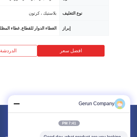
نوع التغليف
بلاستيك ، كرتون
إبراز
الغطاء الدوار للقطاع
,
غطاء المظل
افضل سعر
الدردشة 
Gerun Company
البريد بنا
7:41 PM
دعنا نعرف متطلباتك سنقوم بتوصيل أفضل المنتجات معك.
Good day, what product are you looking 