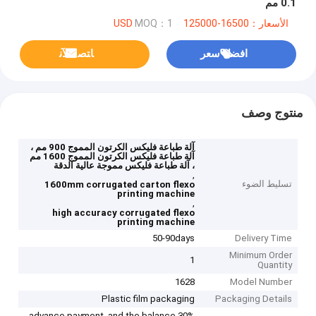
0.1 مم
الأسعار：16500-125000 USD
MOQ：1
افضل سعر
ﺎﺘﺼﻟ ﺍﻶﻧ
منتوج وصف
آلة طباعة فليكس الكرتون المموج 900 مم ،
آلة طباعة فليكس الكرتون المموج 1600 مم
، آلة طباعة فليكس مموجة عالية الدقة
,
تسليط الضوء
1600mm corrugated carton flexo
printing machine
,
high accuracy corrugated flexo
printing machine
50-90days
Delivery Time
Minimum Order
1
Quantity
1628
Model Number
Plastic film packaging
Packaging Details
30% advance payment, and the balance