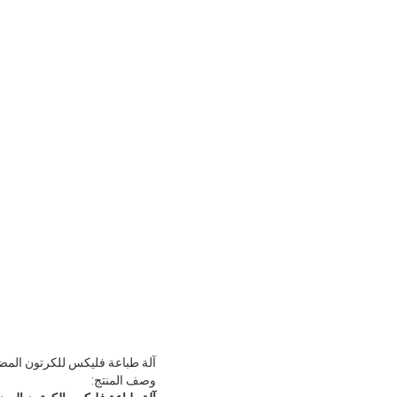
آلة طباعة فليكس للكرتون المضل
وصف المنتج: