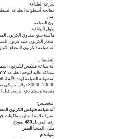
سرعة الطباعة
معالجة أسطوانة الطباعة السطح
اسم
لون الطباعة
طول الطباعة
ماكينة صنع صندوق الكرتون المموج ter
أسعار الكرتون علبة كرتون الممو
آلة طباعة الكرتون المضلع الأوتو
التطبيقات:
مقدمة وسيتم دفع الرصيد قبل التسليم.يمكن لآلات Gerun توف
التخصيص:
آلة طباعة فليكس الكرتون المض
اسم العلامة التجارية:
ماكينات جي
رقم الموديل:
480 نموذج
مكان المنشأ:
الصين
شهادة:
م