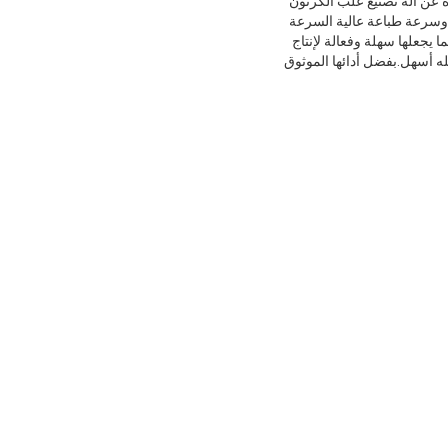
رة عن آلة تصنيع علب الكرتون
أوتوماتيكية بالكامل.بفضل تقنيتها المتقدمة ، فإنها توفر توازنًا عالي الدقة لأسطوانة الطباعة ≤0.03mm ، وسرعة طباعة عالية السرعة
اعة الكرتون المضلع ، مما يجعلها سهلة وفعالة لإنتاج
ه أسهل.بفضل أدائها الموثوق