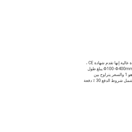
آلة طباعة فليكس للكرتون المموج موديل 480 من Gerun هي مثالية لطباعة علبة كرتون طابعات نفث الحبر بكفاءة عالية.إنها تقدم شهادة CE ،
سماكة عالية للوحة الطباعة 7.2mm ، نفاد محوري لأسطوانة الطباعة ≤0.03mm ، وقطر أسطوانة لوحة الطباعة Φ100-Φ400mm.يبلغ طول
أسطوانة الطباعة لهذه الآلة 800-1200 مم ، وعرض الطباعة 1400 مم.علاوة على ذلك ، الحد الأدنى لكمية الطلب هو 1 والسعر يتراوح بين
20000-80000 دولار أمريكي.تفاصيل التغليف عبارة عن عبوات بلاستيكية ، ووقت التسليم حوالي 50-90 يومًا ، وتشمل شروط الدفع 30 ٪ دفعة