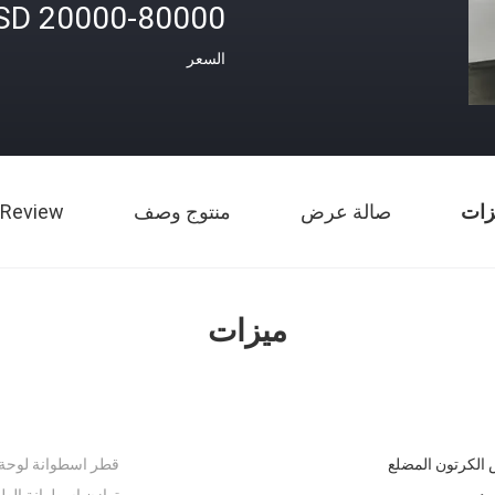
20000-80000 USD
السعر
زات
صالة عرض
منتوج وصف
 Review
ميزات
 الكرتون المضلع
قطر اسطوانة لوحة 
ود
توازن اسطوانة الطبا