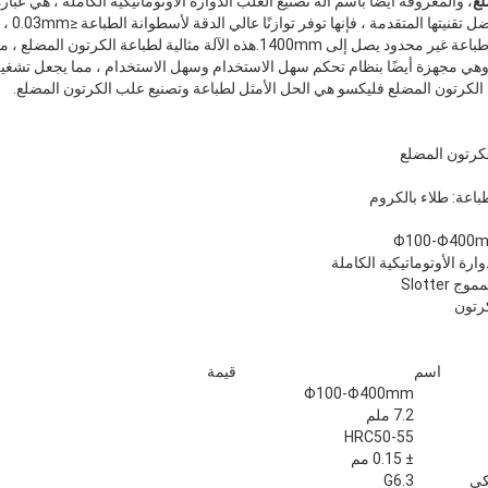
لع
، والمعروفة أيضًا باسم آلة تصنيع العلب الدوارة الأوتوماتيكية الكاملة ، هي عبا
المموج ال
تصل إلى 150m / min ، وطول طباعة غير محدود يصل إلى 1400mm.هذه الآلة مثالية لطب
.وهي مجهزة أيضًا بنظام تحكم سهل الاستخدام وسهل الاستخدام ، مما يجعل تشغيل
 الكرتون المضلع فليكسو هي الحل الأمثل لطباعة وتصنيع علب الكرتون المضلع.
لكرتون المضلع
اعة: طلاء بالكروم
ارة الأوتوماتيكية الكاملة
Slotte
كرتون
اسم
قيمة
Φ100-Φ400mm
7.2 ملم
HRC50-55
± 0.15 مم
كي
G6.3