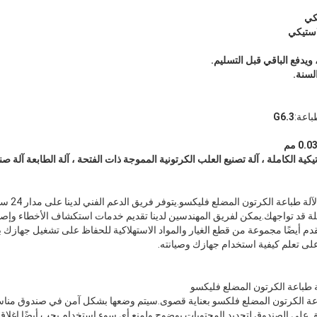
لاستيكي
باعة:
G6.3
تيكية الكاملة ، آلة تصنيع العلب الكرتونية المموجة ذات الفتحة ، آلة الطابعة آلة 
قد تواجهك.يمكن لفريق المهندسين لدينا تقديم خدمات استكشاف الأخطاء وإصلاح
م أيضًا مجموعة من قطع الغيار والمواد الاستهلاكية للحفاظ على تشغيل جهازك ب
لى تعلم كيفية استخدام جهازك وصيانته.
ة طباعة الكرتون المضلع فليكسو
ة الكرتون المضلع فلكسو بعناية قصوى.سيتم وضعها بشكل آمن في صندوق مناس
على الصندوق لتحديد المحتويات بوضوح ولمنع أي سوء استخدام.يجب أيضًا إغلاق