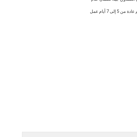
سيتم شحن الصندوق من خلال خدمة بريد سريع موثوقة.سيتم توفير رقم التتبع للعميل عند الشحن.يستغرق التسليم عادة من 5 إلى 7 أيام عمل