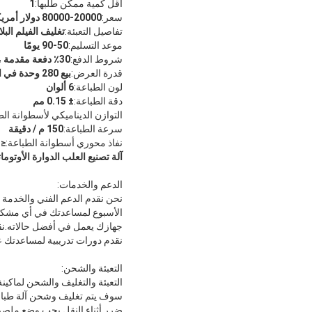
أقل كمية ممكن طلبها:
1
سعر:
20000-80000 دولار أمريكي
تفاصيل التعبئة:
تغليف الفيلم الب
موعد التسليم:
50-90 يومًا
شروط الدفع:
30٪ دفعة مقدمة ، ويدفع الباقي قبل التسليم.
قدرة العرض:
بيع 280 وحدة في السنة.
لون الطباعة:
6 ألوان
دقة الطباعة:
± 0.15 مم
التوازن الديناميكي لأسطوانة الط
سرعة الطباعة:
150 م / دقيقة
نفاذ محوري أسطوانة الطباعة:
≤0.03 مم
آلة تصنيع العلب الدوارة الأوتوما
الدعم والخدمات:
الأسبوع لمساعدتك في أي مشكلة 
جهازك يعمل في أفضل حالاته.نقد
نقدم دورات تدريبية لمساعدتك ع
التعبئة والشحن:
التعبئة والتغليف والشحن لماكين
سوف يتم تغليف وشحن آلة طباع
ضرر أثناء النقل.يجب وضع ملصق 