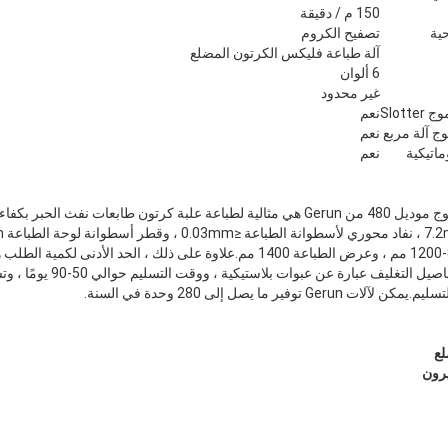
150 م / دقيقة
ية
تصفيح الكروم
آلة طباعة فليكس الكرتون المضلع
6 ألوان
غير محدود
Slot
نعم
ج آلة مربع
نعم
ماتيكية
نعم
ير ما يصل إلى 280 وحدة في السنة.
لع
رون