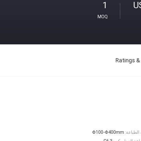
1
MOQ
Ratings &
الطباعة:
Φ100-Φ400mm
عة الديناميكي:
G6.3