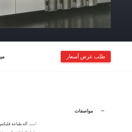
طلب عرض أسعار
مي
مواصفات
اسم:
آلة طباعة فليكس
طول الطباعة:
غير محد