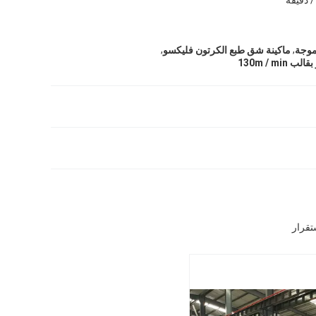
,
,
موجة
ماكينة شق طبع الكرتون فليكسو
130m / mi