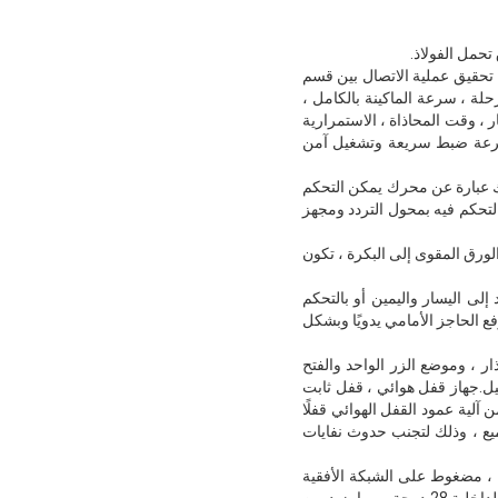
 والآلة ، والتي يمكنها تحقيق عملية الاتصال بين قسم
ة ، سرعة الماكينة بالكامل ،
ر ، وقت المحاذاة ، الاستمرارية
ع سرعة ضبط سريعة وتشغيل آمن
ك عبارة عن محرك يمكن التحكم
لتحكم فيه بمحول التردد ومجهز
الورق المقوى إلى البكرة ، تكون
إلى اليسار واليمين أو بالتحكم
الحاجز الأمامي يدويًا وبشكل
ذار ، وموضع الزر الواحد والفتح
يل.جهاز قفل هوائي ، قفل ثابت
آلية عمود القفل الهوائي قفلًا
جميع ، وذلك لتجنب حدوث نفايات
ا ، مضغوط على الشبكة الأفقية
ومطلي بالكهرباء لزيادة احتكاك الورق المقوى.يتم طلاء أسطوانة التغذية والمهد المطاطي في طبقتين ، الطبقة الداخلية 28 درجة ، مما يزيد من