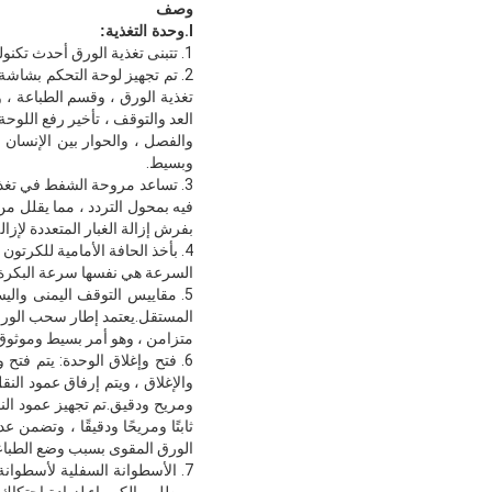
وصف
Ⅰ.
وحدة التغذية:
1. تتبنى تغذية الورق أحدث تكنولوجيا تغذية الورق الرائدة في مقاطعة تايوان ، كما أن مادة عمود عجلة تغذية الورق تحمل الفولاذ.
تغذية الورق ، وقسم الطباعة ،
العد والتوقف ، تأخير رفع اللوحة
والفصل ، والحوار بين الإنسان
وبسيط.
3. تساعد مروحة الشفط في تغذ
فيه بمحول التردد ، مما يقلل م
بفرش إزالة الغبار المتعددة لإ
4. بأخذ الحافة الأمامية للكرتو
السرعة هي نفسها سرعة البكرة ، 
5. مقاييس التوقف اليمنى واليس
المستقل.يعتمد إطار سحب الورق
متزامن ، وهو أمر بسيط وموثوق
6. فتح وإغلاق الوحدة: يتم فتح 
والإغلاق ، ويتم إرفاق عمود ال
ومريح ودقيق.تم تجهيز عمود النق
ثابتًا ومريحًا ودقيقًا ، وتضمن
الورق المقوى بسبب وضع الطباعة
7. الأسطوانة السفلية لأسطوا