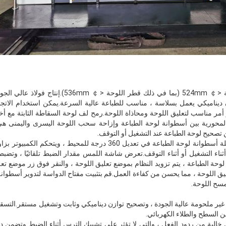
1) قطر أسطوانة لوحة الطباعة <￠ 524mm (بما في ذلك ق
ديناميكي يعمل بسلاسة ، مناسب للطباعة عالية السرعة.يمكن استخدام الاتجاه
مر مناسب لتعليق اللوحة ومحاذاة اللوحة.رمح لف لوحة السقاطة الثابتة مع أ
اء التشغيل أو أثناء التوقف.تعرض شاشة اللمس مقدار الضبط تلقائيًا ، وتضبطه 
لوحة الطباعة ، يتم تزويد النظام بموضع تعليق اللوحة ، والنقر فوق زر موضع تعل
عليق اللوحة ، مما يحسن من كفاءة العمل.قم بتثبيت مفتاح الدواسة لتدوير أسطوانة
مسح اللوحة.
ذية غير ملحومة عالية الجودة ، وتصحيح توازن ديناميكي وثابت وتشغيل مستقر.التس
حن السطح والطلاء الكهربائي.
ل خالية من ردود الفعل ، والتي لا تؤثر على تشبيك الترس أثناء الضبط وتضمن د