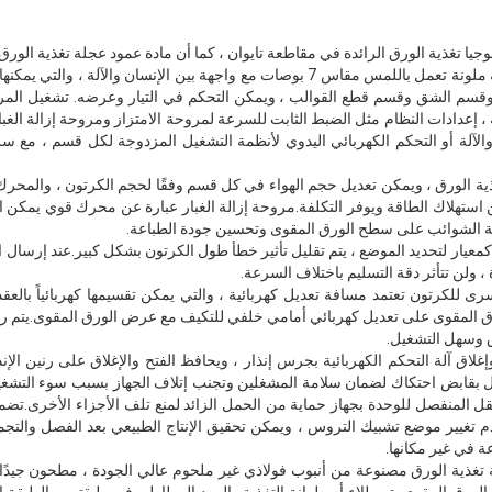
2. تم تجهيز لوحة التحكم بشاشة ملونة تعمل باللمس مقاس 7 بوصات مع واجهة بين الإنسان
 وقسم الشق وقسم قطع القوالب ، ويمكن التحكم في التيار وعرضه. تشغيل المرحل
 ، إعدادات النظام مثل الضبط الثابت للسرعة لمروحة الامتزاز ومروحة إزالة الغبا
 والآلة أو التحكم الكهربائي اليدوي لأنظمة التشغيل المزدوجة لكل قسم ، م
ية الورق ، ويمكن تعديل حجم الهواء في كل قسم وفقًا لحجم الكرتون ، والمحر
ن استهلاك الطاقة ويوفر التكلفة.مروحة إزالة الغبار عبارة عن محرك قوي يمكن ا
زالة الشوائب على سطح الورق المقوى وتحسين جودة الطباعة.
ن كمعيار لتحديد الموضع ، يتم تقليل تأثير خطأ طول الكرتون بشكل كبير.عند إرسال 
ولن تتأثر دقة التسليم باختلاف السرعة.
رى للكرتون تعتمد مسافة تعديل كهربائية ، والتي يمكن تقسيمها كهربائياً بالعقد 
 المقوى على تعديل كهربائي أمامي خلفي للتكيف مع عرض الورق المقوى.يتم رفع 
 وسهل التشغيل.
وإغلاق آلة التحكم الكهربائية بجرس إنذار ، ويحافظ الفتح والإغلاق على رنين الإن
نقل بقابض احتكاك لضمان سلامة المشغلين وتجنب إتلاف الجهاز بسبب سوء التشغ
ل المنفصل للوحدة بجهاز حماية من الحمل الزائد لمنع تلف الأجزاء الأخرى.تضمن 
 عدم تغيير موضع تشبيك التروس ، ويمكن تحقيق الإنتاج الطبيعي بعد الفصل والت
 في غير مكانها.
نة تغذية الورق مصنوعة من أنبوب فولاذي غير ملحوم عالي الجودة ، مطحون جيدً