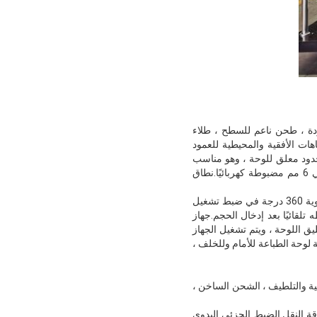
طر اللوحة <￠ 536mm).إنتاج فولاذ عالي الجودة ، طحن ناعم للسطح ، طلاء
ات الأفقية والمحيطية للعمود
خدود معلق للوحة ، وهو مناسب
للتغيير السريع للوحة.المسافة المحورية بين أسطوانة لوحة الطباعة وإزاحة سحب اللوحة اليسرى واليمنى هي 6 مم مضبوطة كهربائيًا.نطاق
2) يتحكم الترس الكوكبي لمرحلة أسطوانة لوحة الطباعة في تعديل 360 درجة للمحيط ، ويتحكم الكمبيوتر بزاوية 360 درجة في ضبط تشغيل
تلقائيًا بعد إدخال الحجم.جهاز
يق اللوحة ، ويتم تشغيل الجهاز
 لوحة الطباعة للأمام وللخلف ،
قية والتلطيف ، الشحن الساخن ،
قة النقل.الضبط الجزئي اليدوي