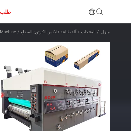
طلب 
منزل
/
المنتجات
/
آلة طباعة فليكس الكرتون المضلع
/
ing Machine