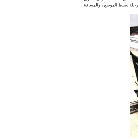
م صندوق تروس دودة مزدوج المرحلة لضبط الموضع ، والمسافة