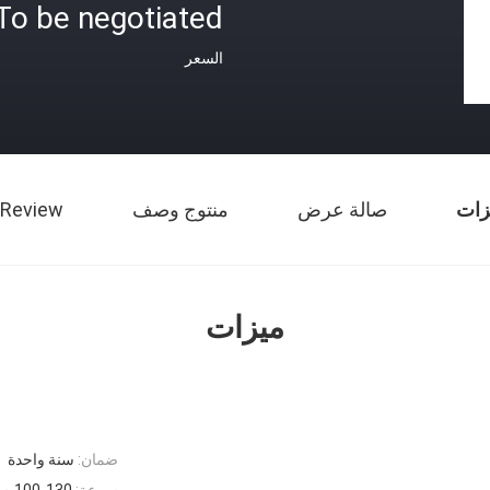
To be negotiated
السعر
زات
صالة عرض
منتوج وصف
 Review
ميزات
ضمان:
سنة واحدة
سرعة:
100-130 م / دقيقة