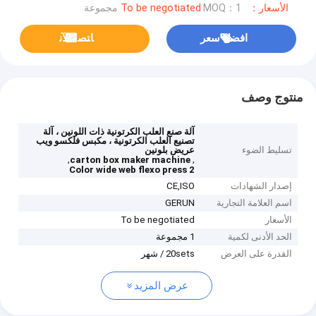
الأسعار：To be negotiated
MOQ：1 مجموعة
افضل سعر
ﺎﺘﺼﻟ ﺍﻶﻧ
منتوج وصف
آلة صنع العلب الكرتونية ذات اللونين ، آلة
تصنيع العلب الكرتونية ، مكبس فلكسو ويب
تسليط الضوء
عريض بلونين
,
,
carton box maker machine
2 Color wide web flexo press
إصدار الشهادات
CE,ISO
اسم العلامة التجارية
GERUN
الأسعار
To be negotiated
الحد الأدنى لكمية
1 مجموعة
القدرة على العرض
20sets / شهر
عرض المزيد