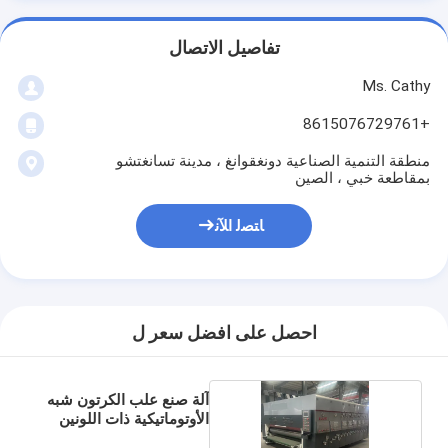
تفاصيل الاتصال
Ms. Cathy
+8615076729761
منطقة التنمية الصناعية دونغقوانغ ، مدينة تسانغتشو
بمقاطعة خبي ، الصين
ﺎﺘﺼﻟ ﺍﻶﻧ
احصل على افضل سعر ل
آلة صنع علب الكرتون شبه
الأوتوماتيكية ذات اللونين