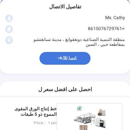
تفاصيل الاتصال
Ms. Cathy
+8615076729761
منطقة التنمية الصناعية دونغقوانغ ، مدينة تسانغتشو
بمقاطعة خبي ، الصين
ﺎﺘﺼﻟ ﺍﻶﻧ
احصل على افضل سعر ل
خط إنتاج الورق المقوى
المموج ذو 5 طبقات
Price： 1 set