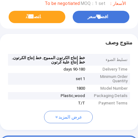
الأسعار：To be negotiated
MOQ：1 set
افضل سعر
ﺎﺘﺼﻟ ﺍﻶﻧ
منتوج وصف
,
,
خط إنتاج الكرتون المموج
خط إنتاج الكرتون
تسليط الضوء
خط إنتاج علبة كرتون
90-180 days
Delivery Time
Minimum Order
1 set
Quantity
1800
Model Number
Plastic,wood
Packaging Details
T/T
Payment Terms
عرض المزيد