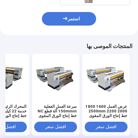
استمر
المنتجات الموصى بها
عرض العمل 1600 1800
سرعة العمل الفعلية
المحرك الرئيس
2000 2200 2500mm
150mmin آلة قطع NC
خط إنتاج الورق المقوى
خط إنتاج الورق المقوى
خط إنتاج الورق 
المتحكم به مع 380 فولت
المموج عرض العمل
المموجة سرعة ا
الجهد وعملية قطع الورق
القابل للتخصيص
افضل سعر
افضل سعر
افضل سع
المقوى
16001800180022002500mm
مستقر