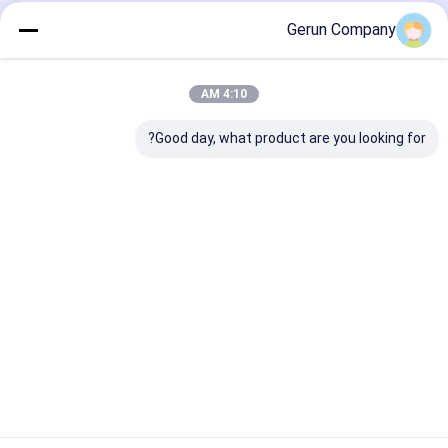
Gerun Company
منزل
حول نا
اتصل بنا
Desktop Site
خريطة الموقع
Privacy Policy
جودة
آلة طباعة فليكس الكرتون المضلع
مصنع الصين.Copyright © 2026
4:10 AM
Cangzhou Gerun Machinery Co.,Ltd. All Rights Reserved.
Good day, what product are you looking for?
مسكن
منتجات
عرض الواقع الافتراضي