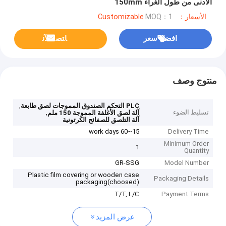
الأدنى من طول الغراء 150mm
الأسعار：Customizable
MOQ：1
افضل سعر
ﺎﺘﺼﻟ ﺍﻶﻧ
منتوج وصف
,
PLC التحكم الصندوق المموجات لصق طابعة
تسليط الضوء
,
آلة لصق الأغلفة المموجة 150 ملم
آلة التلصق للصفائح الكرتونية
15~60 work days
Delivery Time
Minimum Order
1
Quantity
GR-SSG
Model Number
Plastic film covering or wooden case
Packaging Details
packaging(choosed)
T/T, L/C
Payment Terms
عرض المزيد