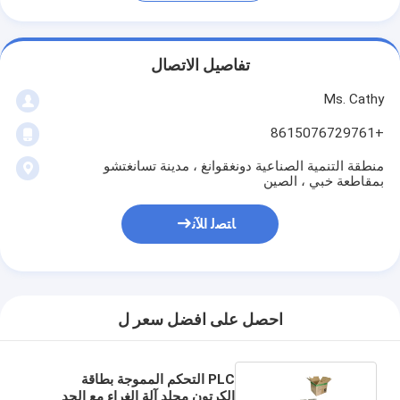
تفاصيل الاتصال
Ms. Cathy
+8615076729761
منطقة التنمية الصناعية دونغقوانغ ، مدينة تسانغتشو
بمقاطعة خبي ، الصين
ﺎﺘﺼﻟ ﺍﻶﻧ
احصل على افضل سعر ل
PLC التحكم المموجة بطاقة
الكرتون مجلد آلة الغراء مع الحد