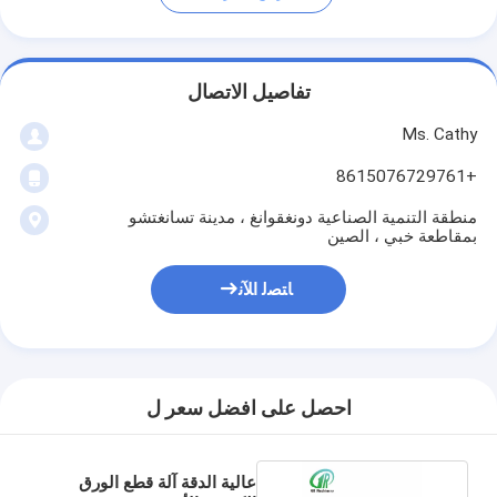
تفاصيل الاتصال
Ms. Cathy
+8615076729761
منطقة التنمية الصناعية دونغقوانغ ، مدينة تسانغتشو
بمقاطعة خبي ، الصين
ﺎﺘﺼﻟ ﺍﻶﻧ
احصل على افضل سعر ل
عالية الدقة آلة قطع الورق