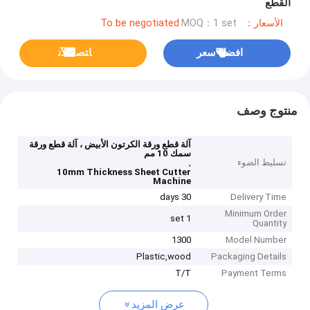
القطع
الأسعار：To be negotiated
MOQ：1 set
افضل سعر
ﺎﺘﺼﻟ ﺍﻶﻧ
منتوج وصف
آلة قطع ورقة الكرتون الأبيض ، آلة قطع ورقة
سمك 10 مم
تسليط الضوء
,
10mm Thickness Sheet Cutter
Machine
30 days
Delivery Time
Minimum Order
1 set
Quantity
1300
Model Number
Plastic,wood
Packaging Details
T/T
Payment Terms
عرض المزيد