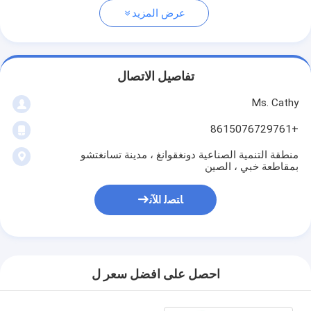
عرض المزيد
تفاصيل الاتصال
Ms. Cathy
+8615076729761
منطقة التنمية الصناعية دونغقوانغ ، مدينة تسانغتشو
بمقاطعة خبي ، الصين
ﺎﺘﺼﻟ ﺍﻶﻧ
احصل على افضل سعر ل