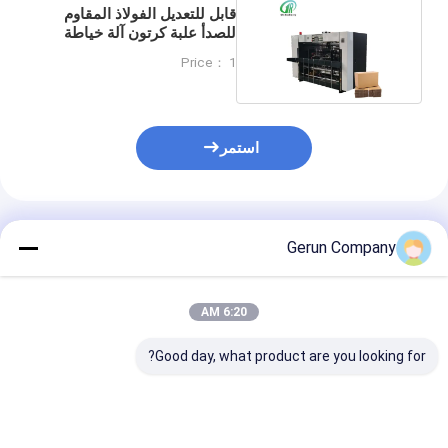
قابل للتعديل الفولاذ المقاوم
للصدأ علبة كرتون آلة خياطة
عالية السعة
Price： 1
استمر
المنتجات الموصى بها
Gerun Company
6:20 AM
Good day, what product are you looking for?
آلة خياطة نصف
عالية السرعة الآلية
آلة خياطة صنادي
أوتوماتيكية مزدوجة
بالكامل المموجة مربع
الكرتون عالية الم