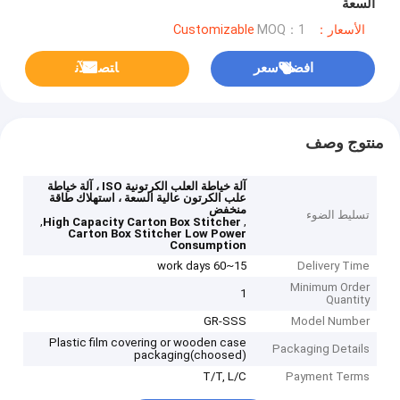
السعة
الأسعار：Customizable
MOQ：1
افضل سعر
ﺎﺘﺼﻟ ﺍﻶﻧ
منتوج وصف
آلة خياطة العلب الكرتونية ISO ، آلة خياطة
علب الكرتون عالية السعة ، استهلاك طاقة
منخفض
تسليط الضوء
,
,
High Capacity Carton Box Stitcher
Carton Box Stitcher Low Power
Consumption
15~60 work days
Delivery Time
Minimum Order
1
Quantity
GR-SSS
Model Number
Plastic film covering or wooden case
Packaging Details
packaging(choosed)
T/T, L/C
Payment Terms