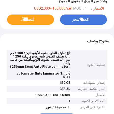
واحد من الورق المقوى المموج
الأسعار：USD2,000~150,000/set
MOQ：1
افضل سعر
ﺎﺘﺼﻟ ﺍﻶﻧ
منتوج وصف
آلة تغليف الفلوت شبه الأوتوماتيكية 1300 مم
، آلة تغليف الفلوت شبه الأوتوماتيكية 1250
مم ، آلة تغليف الفلوت الأوتوماتيكية من جانب
واحد
تسليط الضوء
,
1250mm Semi Auto Flute Laminator
,
automatic flute laminator Single
Side
إصدار الشهادات
ISO,CE
اسم العلامة التجارية
GERUN
الأسعار
USD2,000~150,000/set
الحد الأدنى لكمية
1
القدرة على العرض
30 مجموعة / شهر