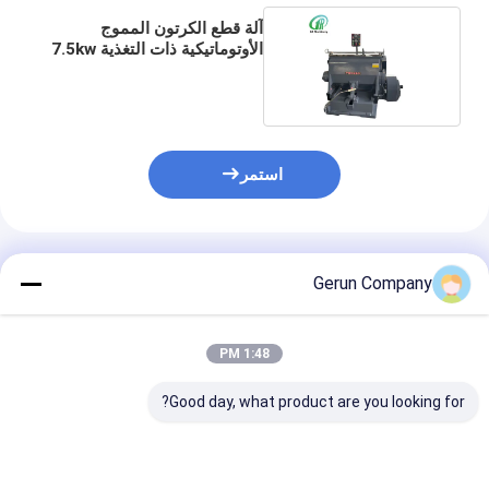
آلة قطع الكرتون المموج
الأوتوماتيكية ذات التغذية 7.5kw
قابلة للتخصيص
استمر
المنتجات الموصى بها
Gerun Company
1:48 PM
Good day, what product are you looking for?
MY1500 الآلية عالية
آلة قطع الكرتون المضلع
آلة قطع الكرتون