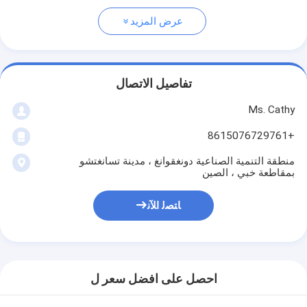
عرض المزيد
تفاصيل الاتصال
Ms. Cathy
+8615076729761
منطقة التنمية الصناعية دونغقوانغ ، مدينة تسانغتشو
بمقاطعة خبي ، الصين
ﺎﺘﺼﻟ ﺍﻶﻧ
احصل على افضل سعر ل