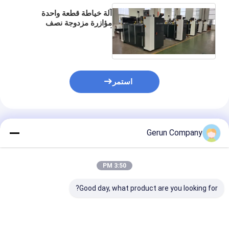
آلة خياطة قطعة واحدة
مؤازرة مزدوجة نصف
أوتوماتيكية تحكم PLC
موديل 2000
استمر
المنتجات الموصى بها
Gerun Company
3:50 PM
Good day, what product are you looking for?
آلة خياطة نصف
عالية السرعة الآلية
آلة خياطة صنادي