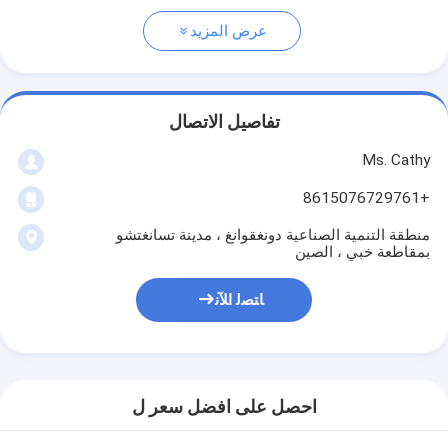
عرض المزيد
تفاصيل الاتصال
Ms. Cathy
+8615076729761
منطقة التنمية الصناعية دونغقوانغ ، مدينة تسانغتشو
بمقاطعة خبي ، الصين
ﺎﺘﺼﻟ ﺍﻶﻧ
احصل على افضل سعر ل