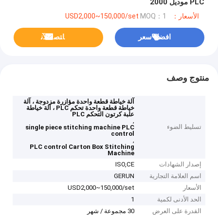
PLC موديل 2000
الأسعار：USD2,000~150,000/set
MOQ：1
افضل سعر
ﺎﺘﺼﻟ ﺍﻶﻧ
منتوج وصف
آلة خياطة قطعة واحدة مؤازرة مزدوجة ، آلة
خياطة قطعة واحدة تحكم PLC ، آلة خياطة
علبة كرتون التحكم PLC
,
تسليط الضوء
single piece stitching machine PLC
control
,
PLC control Carton Box Stitching
Machine
إصدار الشهادات
ISO,CE
اسم العلامة التجارية
GERUN
الأسعار
USD2,000~150,000/set
الحد الأدنى لكمية
1
القدرة على العرض
30 مجموعة / شهر