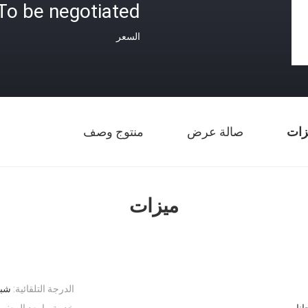
To be negotiated
السعر
زات
صالة عرض
منتوج وصف
ميزات
الدرجة التلقائية:
شبه
نا
خدمة ما بعد البيع: