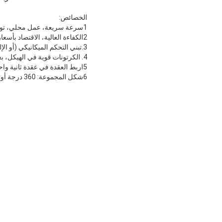
الخصائص:
1سرعة سريعة، عمل محلي، توفير العمل، سهلة التشغيل.
2الكفاءة العالية، الاقتصاد بأسعار معقولة، خفض تكلفة التعبئة والتغليف، خلق الربح
3.تبني التحكم الميكانيكي (أو الإلكتروني) ، الأداء المستقر، القوة الصغيرة، ثلاثة درجات فقط من الكهرباء في اليوم، قوية ودائمة، سهلة الصيانة.
4. الكرتونات قوية في الهيكل، بعض الأجزاء المستوردة من تايوان، ويتم تصفية الآلة بأكملها مع المعيار الوطني
5اربط العقدة في عقدة ثانية واحدة سريعة
6شكل المجموعة: 360 درجة أوتوماتيكية، 1-2 جولات، سهلة التشغيل، آمنة، سهلة البوت