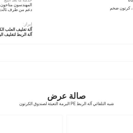
المهندسون متاحون ل
 ، كرتون ضخم
دعم من طرف ثالث 
إبراز:
آلة تغليف العلب الكرتونية
آلة الربط لتغليف البر
صالة عرض
شبه التلقائي آلة الربط PE البرمة التعبئة لصندوق الكرتون