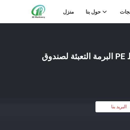
تجات
حول بنا
منزل
شبه التلقائي آلة الربط PE البرمة التعبئة لصندوق
البريد بنا