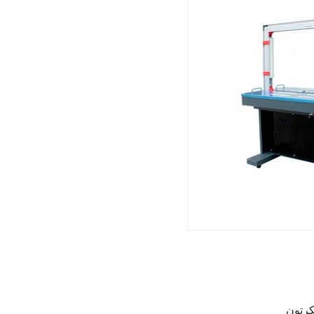
لكرتون