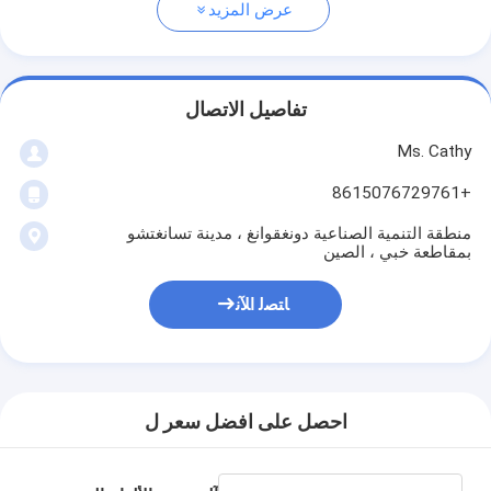
عرض المزيد
تفاصيل الاتصال
Ms. Cathy
+8615076729761
منطقة التنمية الصناعية دونغقوانغ ، مدينة تسانغتشو
بمقاطعة خبي ، الصين
ﺎﺘﺼﻟ ﺍﻶﻧ
احصل على افضل سعر ل