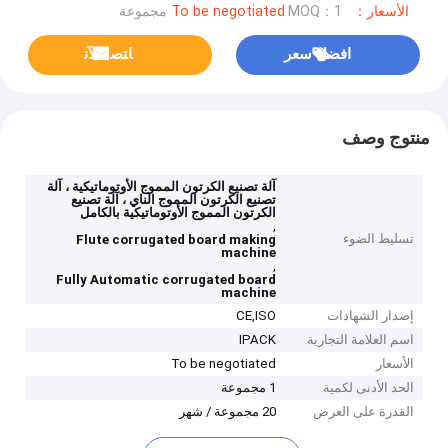
الأسعار：To be negotiated
MOQ：1 مجموعة
افضل سعر
ﺎﺘﺼﻟ ﺍﻶﻧ
منتوج وصف
آلة تصنيع الكرتون المموج الأوتوماتيكية ، آلة
تصنيع الكرتون المموج الناي ، آلة تصنيع
الكرتون المموج الأوتوماتيكية بالكامل
,
تسليط الضوء
Flute corrugated board making
machine
,
Fully Automatic corrugated board
machine
إصدار الشهادات
CE,ISO
اسم العلامة التجارية
IPACK
الأسعار
To be negotiated
الحد الأدنى لكمية
1 مجموعة
القدرة على العرض
20 مجموعة / شهر