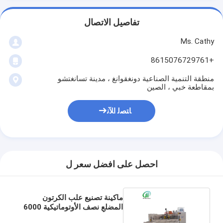
تفاصيل الاتصال
Ms. Cathy
+8615076729761
منطقة التنمية الصناعية دونغقوانغ ، مدينة تسانغتشو
بمقاطعة خبي ، الصين
ﺎﺘﺼﻟ ﺍﻶﻧ
احصل على افضل سعر ل
ماكينة تصنيع علب الكرتون
المضلع نصف الأوتوماتيكية 6000
نصف أوتوماتيكية