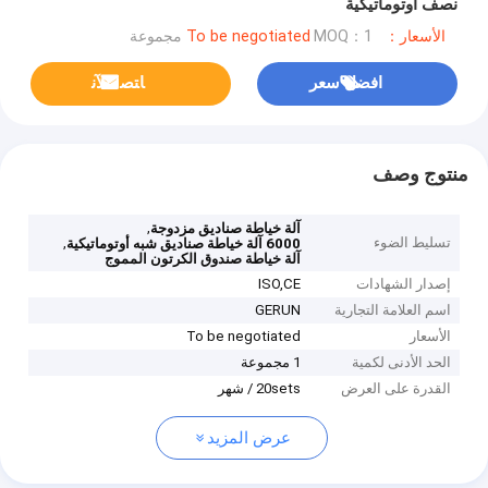
نصف أوتوماتيكية
الأسعار：To be negotiated
MOQ：1 مجموعة
افضل سعر
ﺎﺘﺼﻟ ﺍﻶﻧ
منتوج وصف
,
آلة خياطة صناديق مزدوجة
تسليط الضوء
,
6000 آلة خياطة صناديق شبه أوتوماتيكية
آلة خياطة صندوق الكرتون المموج
إصدار الشهادات
ISO,CE
اسم العلامة التجارية
GERUN
الأسعار
To be negotiated
الحد الأدنى لكمية
1 مجموعة
القدرة على العرض
20sets / شهر
عرض المزيد