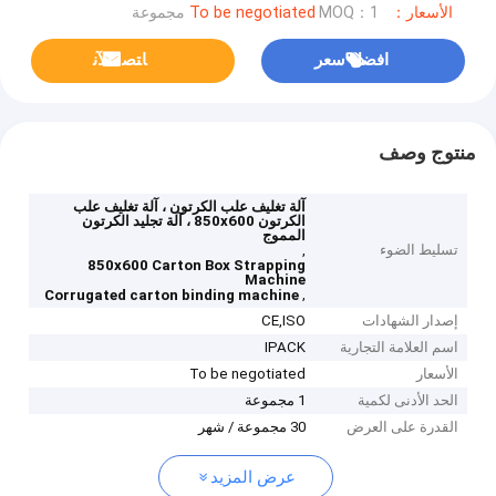
الأسعار：To be negotiated
MOQ：1 مجموعة
افضل سعر
ﺎﺘﺼﻟ ﺍﻶﻧ
منتوج وصف
آلة تغليف علب الكرتون ، آلة تغليف علب
الكرتون 850x600 ، آلة تجليد الكرتون
المموج
تسليط الضوء
,
850x600 Carton Box Strapping
Machine
,
Corrugated carton binding machine
إصدار الشهادات
CE,ISO
اسم العلامة التجارية
IPACK
الأسعار
To be negotiated
الحد الأدنى لكمية
1 مجموعة
القدرة على العرض
30 مجموعة / شهر
عرض المزيد