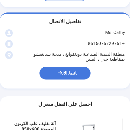
تفاصيل الاتصال
Ms. Cathy
+8615076729761
منطقة التنمية الصناعية دونغقوانغ ، مدينة تسانغتشو
بمقاطعة خبي ، الصين
ﺎﺘﺼﻟ ﺍﻶﻧ
احصل على افضل سعر ل
آلة تغليف علب الكرتون
المموجة 850x600