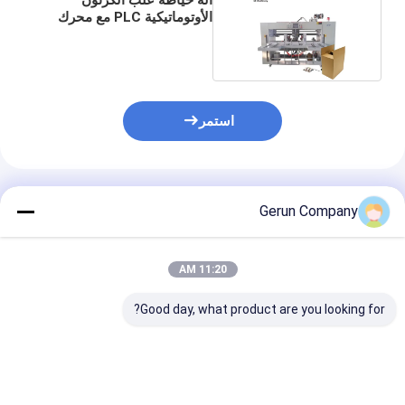
الأوتوماتيكية PLC مع محرك
مضاعف مزدوج
استمر
المنتجات الموصى بها
Gerun Company
11:20 AM
Good day, what product are you looking for?
آلة خياطة نصف
عالية السرعة الآلية
آلة خياطة صنادي
أوتوماتيكية مزدوجة
بالكامل المموجة مربع
الكرتون عالية الم