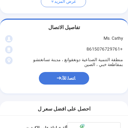
عرض المزيد
تفاصيل الاتصال
Ms. Cathy
+8615076729761
منطقة التنمية الصناعية دونغقوانغ ، مدينة تسانغتشو
بمقاطعة خبي ، الصين
ﺎﺘﺼﻟ ﺍﻶﻧ
احصل على افضل سعر ل
آلة خياطة علب الكرتون