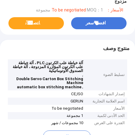
مزدوج
الأسعار：To be negotiated
MOQ：1 مجموعة
افضل سعر
ﺎﺘﺼﻟ ﺍﻶﻧ
منتوج وصف
آلة خياطة علب الكرتون PLC ، آلة خياطة
علب الكرتون المؤازرة المزدوجة ، آلة خياطة
الصندوق الأوتوماتيكية
تسليط الضوء
,
Double Servo Carton Box Stitching
Machine
,
automatic box stitching machine
إصدار الشهادات
CE,ISO
اسم العلامة التجارية
GERUN
الأسعار
To be negotiated
الحد الأدنى لكمية
1 مجموعة
القدرة على العرض
10 مجموعات / شهر