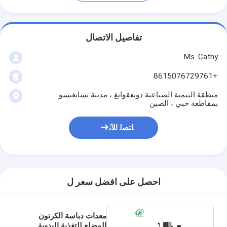
تفاصيل الاتصال
Ms. Cathy
+8615076729761
منطقة التنمية الصناعية دونغقوانغ ، مدينة تسانغتشو
بمقاطعة خبي ، الصين
ﺎﺘﺼﻟ ﺍﻶﻧ
احصل على افضل سعر ل
معدات دباسة الكرتون
المضلع للتغذية اليدوية