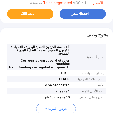
الأسعار：To be negotiated
MOQ：1 مجموعة
افضل سعر
ﺎﺘﺼﻟ ﺍﻶﻧ
منتوج وصف
آلة دباسة الكرتون للتغذية اليدوية ، آلة دباسة
الكرتون المموج ، معدات التغذية اليدوية
المموجة
تسليط الضوء
,
Corrugated cardboard stapler
machine
,
Hand Feeding corrugated equipment
إصدار الشهادات
CE,ISO
اسم العلامة التجارية
GERUN
الأسعار
To be negotiated
الحد الأدنى لكمية
1 مجموعة
القدرة على العرض
10 مجموعات / شهر
عرض المزيد